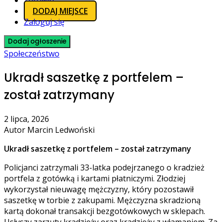
Zdrowie
DODAJ MIEJSCE
Zaloguj się
Dodaj ogłoszenie
Społeczeństwo
Ukradł saszetkę z portfelem –
został zatrzymany
2 lipca, 2026
Autor Marcin Ledwoński
Ukradł saszetkę z portfelem – został zatrzymany
Policjanci zatrzymali 33-latka podejrzanego o kradzież
portfela z gotówką i kartami płatniczymi. Złodziej
wykorzystał nieuwagę mężczyzny, który pozostawił
saszetkę w torbie z zakupami. Mężczyzna skradzioną
kartą dokonał transakcji bezgotówkowych w sklepach.
Usłyszy zarzuty kradzieży oraz kradzieży z włamaniem. Za