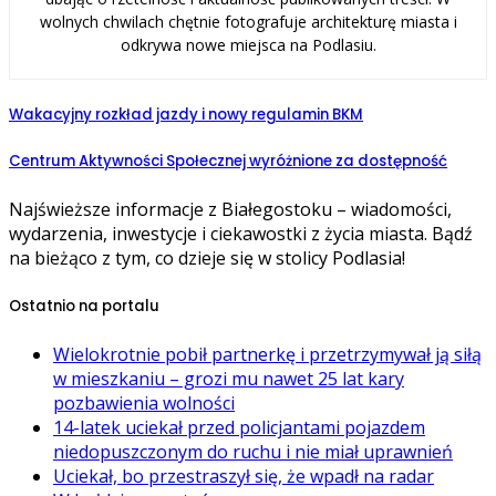
wolnych chwilach chętnie fotografuje architekturę miasta i
odkrywa nowe miejsca na Podlasiu.
Wakacyjny rozkład jazdy i nowy regulamin BKM
Centrum Aktywności Społecznej wyróżnione za dostępność
Najświeższe informacje z Białegostoku – wiadomości,
wydarzenia, inwestycje i ciekawostki z życia miasta. Bądź
na bieżąco z tym, co dzieje się w stolicy Podlasia!
Ostatnio na portalu
Wielokrotnie pobił partnerkę i przetrzymywał ją siłą
w mieszkaniu – grozi mu nawet 25 lat kary
pozbawienia wolności
14-latek uciekał przed policjantami pojazdem
niedopuszczonym do ruchu i nie miał uprawnień
Uciekał, bo przestraszył się, że wpadł na radar