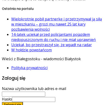
Ostatnio na portalu
Wielokrotnie pobił partnerkę i przetrzymywał ją siłą
w mieszkaniu – grozi mu nawet 25 lat kary
pozbawienia wolności
14-latek uciekał przed policjantami pojazdem
niedopuszczonym do ruchu i nie miał uprawnień
Uciekał, bo przestraszył się, że wpadł na radar
W hołdzie powstańcom
Wieści z Białegostoku - wiadomości Białystok
Polityka prywatności
Zaloguj się
Nazwa użytkownika lub adres e-mail
Hasło
Zaloguj się